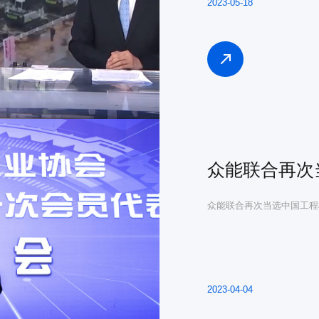
2023-05-18
众能联合再次当选中国工程
2023-04-04