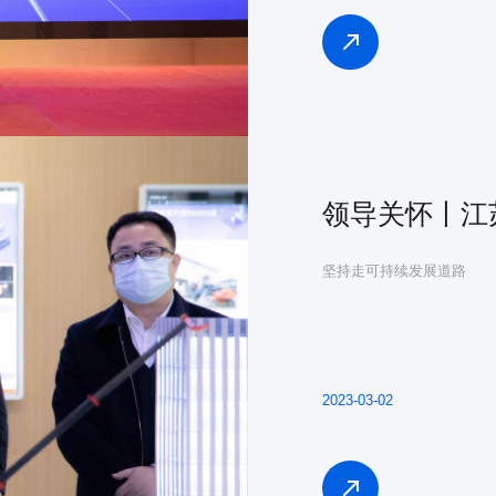
坚持走可持续发展道路
2023-03-02