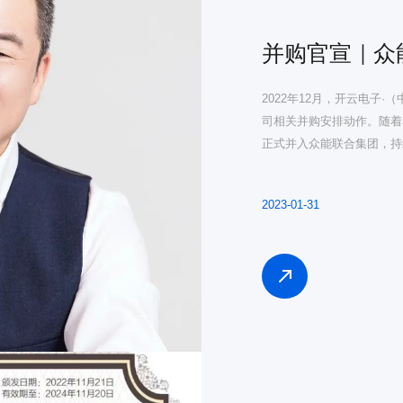
2022年12月，开云电子
司相关并购安排动作。随着
正式并入众能联合集团，持
2023-01-31