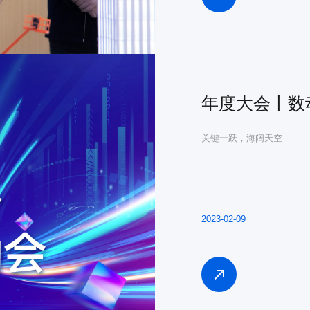
关键一跃，海阔天空
2023-02-09