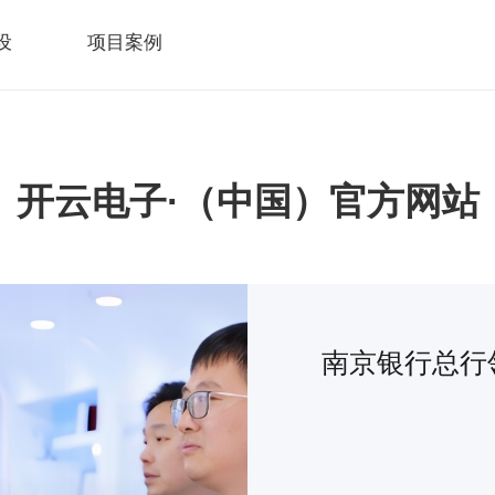
设
项目案例
开云电子·（中国）官方网站