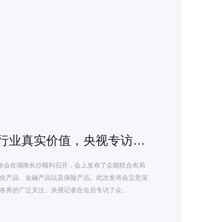
迎难而上探寻行业真实价值，央视专访众能联合董事长兼总裁杨天利
发布会在湖南长沙顺利召开，会上发布了众能联合布局
化产品、金融产品以及保险产品。此次发布会立意深
各界的广泛关注。央视记者在会后专访了众...