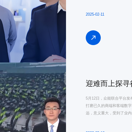
2025-02-11
5月12日，众能联合平台
打磨已久的商端和客端数字
远，意义重大，受到了业内