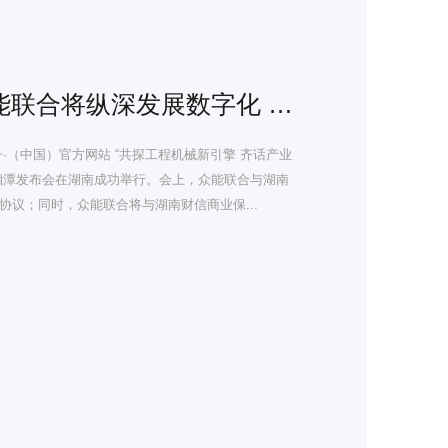
D轮融资丨众能联合将纵深发展数字化 再上产业互联网新台阶
电子·（中国）官方网站 “共探工程机械新引擎 齐话产业
湘潭发布会在湖南成功举行。会上，众能联合与湖南
协议；同时，众能联合将与湖南财信商业保...