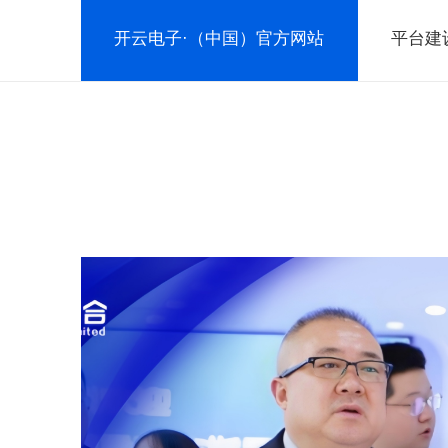
开云电子·（中国）官方网站
平台建