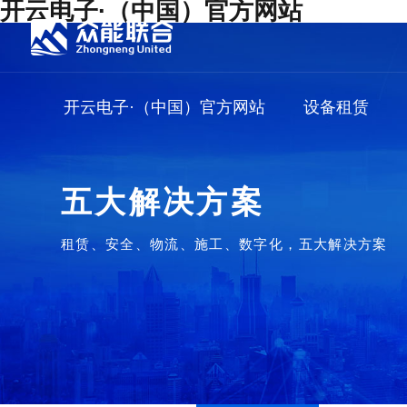
开云电子·（中国）官方网站
开云电子·（中国）官方网站
设备租赁
五大解决方案
租赁、安全、物流、施工、数字化，五大解决方案