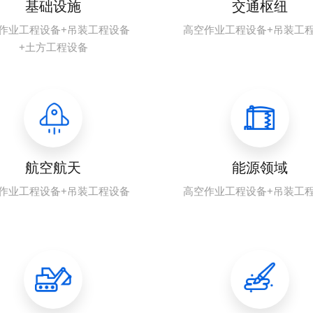
基础设施
交通枢纽
作业工程设备+吊装工程设备
高空作业工程设备+吊装工
+土方工程设备
航空航天
能源领域
作业工程设备+吊装工程设备
高空作业工程设备+吊装工