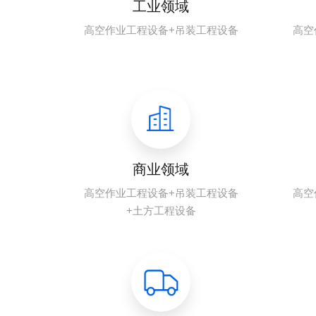
工业领域
高空作业工程设备+吊装工程设备
高空
商业领域
高空作业工程设备+吊装工程设备
高空
+土方工程设备