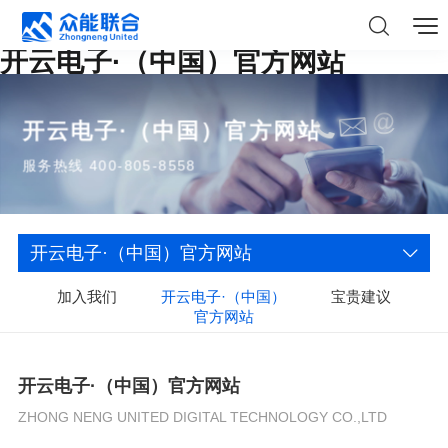
开云电子·（中国）官方网站
开云电子·（中国）官方网站
服务热线 400-805-8558
开云电子·（中国）官方网站
加入我们
开云电子·（中国）
宝贵建议
官方网站
开云电子·（中国）官方网站
ZHONG NENG UNITED DIGITAL TECHNOLOGY CO.,LTD