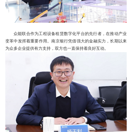
众能联合作为工程设备租赁数字化平台的先行者，在推动产业
变革中发挥着重要作用。南京银行凭借强大的金融实力，长期以来
为众多企业提供有力支持，双方也一直保持着良好互动。