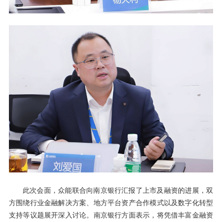
此次会面，众能联合向南京银行汇报了上市及融资的进展，双
方围绕行业金融解决方案、地方平台资产合作模式以及数字化转型
支持等议题展开深入讨论。南京银行方面表示，将凭借丰富金融资