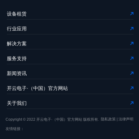
设备租赁
行业应用
解决方案
服务支持
新闻资讯
开云电子·（中国）官方网站
关于我们
隐私政策
|
法律声明
Copyright © 2022 开云电子·（中国）官方网站 版权所有.
友情链接：